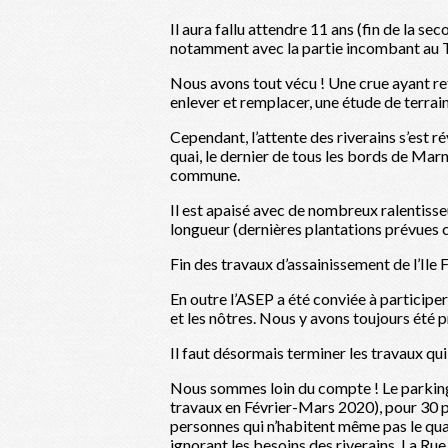
Il aura fallu attendre 11 ans (fin de la s
notamment avec la partie incombant au Te
Nous avons tout vécu ! Une crue ayant ret
enlever et remplacer, une étude de terrai
Cependant, l’attente des riverains s’est r
quai, le dernier de tous les bords de Marn
commune.
Il est apaisé avec de nombreux ralentisse
longueur (dernières plantations prévues 
Fin des travaux d’assainissement de l’Ile
En outre l’ASEP a été conviée à participe
et les nôtres. Nous y avons toujours été p
Il faut désormais terminer les travaux qui, e
Nous sommes loin du compte ! Le parking d
travaux en Février-Mars 2020), pour 30 p
personnes qui n’habitent même pas le quart
ignorant les besoins des riverains. La Rue