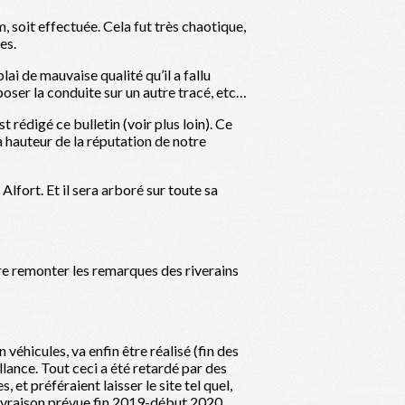
, soit effectuée. Cela fut très chaotique,
es.
i de mauvaise qualité qu’il a fallu
oser la conduite sur un autre tracé, etc…
 rédigé ce bulletin (voir plus loin). Ce
la hauteur de la réputation de notre
lfort. Et il sera arboré sur toute sa
ire remonter les remarques des riverains
éhicules, va enfin être réalisé (fin des
ance. Tout ceci a été retardé par des
et préféraient laisser le site tel quel,
e livraison prévue fin 2019-début 2020