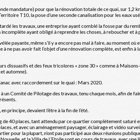
econde mandature) pour que la rénovation totale de ce quai, sur 1,2 km
rritoire T10, la pose d’une seconde canalisation pour les eaux usé
ardé les travaux, une entreprise ayant comblé la fosse par du rembla
n incomplète ayant obligé à reprendre les choses, à reboucher et à p
évélée payante, même s’il y a encore pas mal à faire, au moment où est
e à ne pas avoir fait l’objet d’une rénovation complète, est enfin à 
urs dissuasifs et des feux tricolores « zone 30 » comme à Maisons- A
cet automne).
 Fanac avec raccordement sur le quai : Mars 2020.
r à un Comité de Pilotage des travaux, tenu chaque mois, afin de fa
résents.
n principe, devaient l’être à la fin de l’été.
e 40 places, tant attendu par ce quartier complètement saturé en v
laces, et avec un aménagement paysager, éclairage et vidéo surveill
ier pour la plupart, n’ont pas participé aux deux réunions publiques, 
 Nouvelle, et la Villa de L’Etoile sont en cours de travaux, avec un