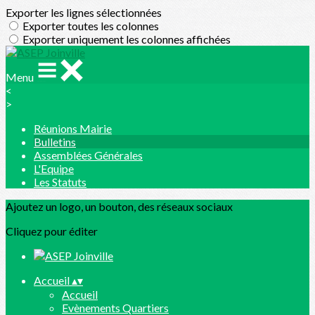
Exporter les lignes sélectionnées
Exporter toutes les colonnes
Exporter uniquement les colonnes affichées
Menu
<
>
Réunions Mairie
Bulletins
Assemblées Générales
L'Equipe
Les Statuts
Ajoutez un logo, un bouton, des réseaux sociaux
Cliquez pour éditer
Accueil
▴
▾
Accueil
Evènements Quartiers