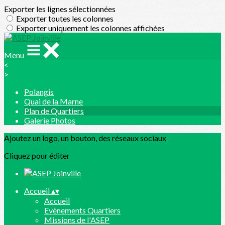
Exporter les lignes sélectionnées
Exporter toutes les colonnes
Exporter uniquement les colonnes affichées
Menu
<
>
Polangis
Quai de la Marne
Plan de Quartiers
Galerie Photos
Ajoutez un logo, un bouton, des réseaux sociaux
Cliquez pour éditer
Accueil
▴
▾
Accueil
Evènements Quartiers
Missions de l'ASEP