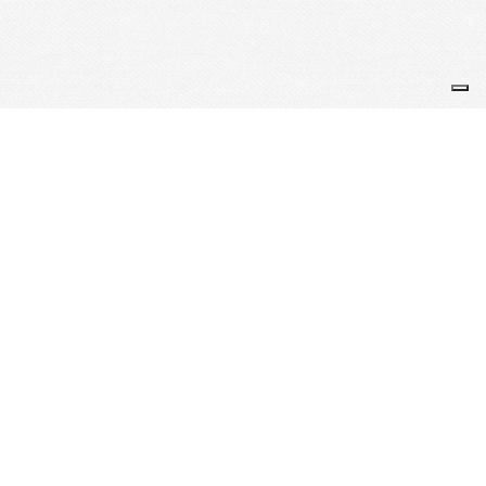
Je m'abonne à la newsletter
OK
Plan du site
Licences
Mentions légales
CGUV
Paramétrer vos cookies
Se connecter
Propulsé par AssoConnect, le logiciel des associations
Environnementales
Vos choix en matière de confidentialité