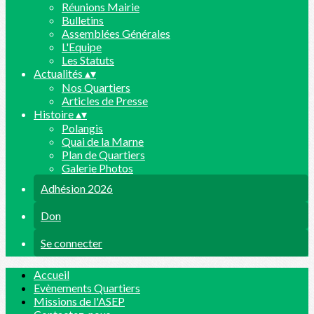
Réunions Mairie
Bulletins
Assemblées Générales
L'Equipe
Les Statuts
Actualités
▴
▾
Nos Quartiers
Articles de Presse
Histoire
▴
▾
Polangis
Quai de la Marne
Plan de Quartiers
Galerie Photos
Adhésion 2026
Don
Se connecter
Accueil
Evènements Quartiers
Missions de l'ASEP