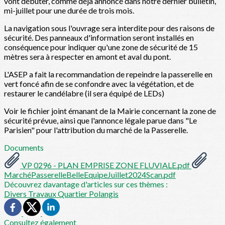
vont débuter, comme déjà annoncé dans notre dernier bulletin,
mi-juillet pour une durée de trois mois.
La navigation sous l'ouvrage sera interdite pour des raisons de
sécurité. Des panneaux d'information seront installés en
conséquence pour indiquer qu'une zone de sécurité de 15
mètres sera à respecter en amont et aval du pont.
L'ASEP a fait la recommandation de repeindre la passerelle en
vert foncé afin de se confondre avec la végétation, et de
restaurer le candélabre (il sera équipé de LEDs)
Voir le fichier joint émanant de la Mairie concernant la zone de
sécurité prévue, ainsi que l'annonce légale parue dans "Le
Parisien" pour l'attribution du marché de la Passerelle.
Documents
VP 0296 - PLAN EMPRISE ZONE FLUVIALE.pdf
MarchéPasserelleBelleEquipeJuillet2024Scan.pdf
Découvrez davantage d'articles sur ces thèmes :
Divers
Travaux Quartier Polangis
Consultez également