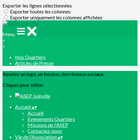
Exporter les lignes sélectionnées
Exporter toutes les colonnes
Exporter uniquement les colonnes affichées
Menu
<
>
Nos Quartiers
Articles de Presse
Ajoutez un logo, un bouton, des réseaux sociaux
Cliquez pour éditer
Accueil
▴
▾
Accueil
Evènements Quartiers
Missions de l'ASEP
Contactez-nous
Vie de l'Association
▴
▾