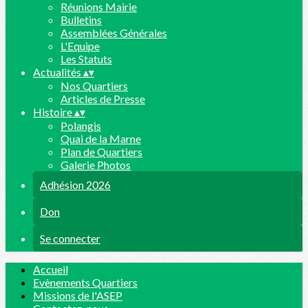
Réunions Mairie
Bulletins
Assemblées Générales
L'Equipe
Les Statuts
Actualités
▴
▾
Nos Quartiers
Articles de Presse
Histoire
▴
▾
Polangis
Quai de la Marne
Plan de Quartiers
Galerie Photos
Adhésion 2026
Don
Se connecter
Accueil
Evènements Quartiers
Missions de l'ASEP