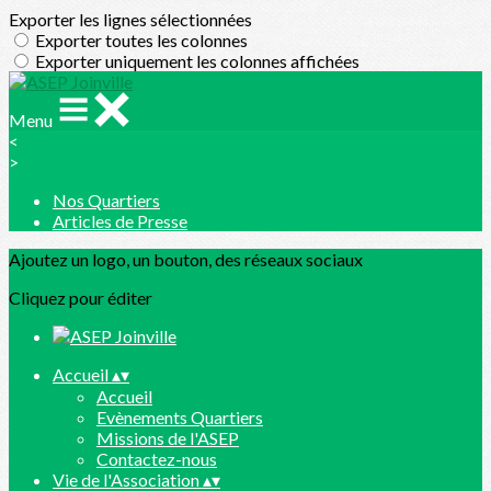
Exporter les lignes sélectionnées
Exporter toutes les colonnes
Exporter uniquement les colonnes affichées
Menu
<
>
Nos Quartiers
Articles de Presse
Ajoutez un logo, un bouton, des réseaux sociaux
Cliquez pour éditer
Accueil
▴
▾
Accueil
Evènements Quartiers
Missions de l'ASEP
Contactez-nous
Vie de l'Association
▴
▾