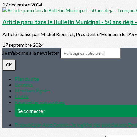
17 décembre 2024
Article paru dans le Bulletin Municipal - 50 ans déj
Article réalisé par Michel Riousset, Président d'Honneur de l'ASEP
17 septembre 2024
Je m'abonne à la newsletter
OK
Plan du site
Licences
Mentions légales
CGUV
Paramétrer vos cookies
Se connecter
Propulsé par AssoConnect, le logiciel des associations En