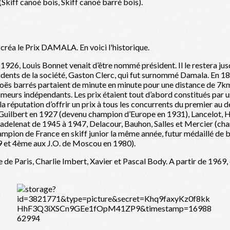
iff canoé bois, Skiff canoé barré bois).
créa le Prix DAMALA. En voici l'historique.
 1926, Louis Bonnet venait d’être nommé président. Il le restera jus
ésidents de la société, Gaston Clerc, qui fut surnommé Damala. En 1
oës barrés partaient de minute en minute pour une distance de 7km6
ameurs indépendants. Les prix étaient tout d’abord constitués par un
la réputation d’offrir un prix à tous les concurrents du premier au
 : Guilbert en 1927 (devenu champion d’Europe en 1931), Lancelot
Madelenat de 1945 à 1947, Delacour, Bauhon, Salles et Mercier (ch
ampion de France en skiff junior la même année, futur médaillé d
9 et 4ème aux J.O. de Moscou en 1980).
e de Paris, Charlie Imbert, Xavier et Pascal Body. A partir de 1969