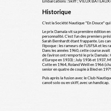
Embarcations : Skiff ; VIEUX BATEAUX (Sk
Historique
C'est la Société Nautique "En Douce" qui 
Le prix Damala vit sa première édition en
personnalité. C’est l’un des premiers pr
Sarah Bernhardt étant frappante. Les can
l’époque : les rameurs de l’USFSA et les r
Dans les années 1960, cette course avait 
de l’aviron ont remporté le prix Damala
d’Europe en 1933) ; July 1936 et 1937, 
Cotte en 1964, Roland Weill en 1966 (ch
senior en quatre de couple à Bled en 197
Puis après la fusion avec le Club Nautiqu
canoë solo ou en skiff, avec un handicap.