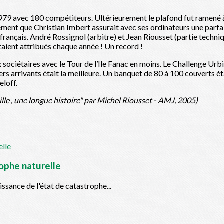
n 1979 avec 180 compétiteurs. Ultérieurement le plafond fut ramen
ement que Christian Imbert assurait avec ses ordinateurs une parfa
n français. André Rossignol (arbitre) et Jean Riousset (partie techn
étaient attribués chaque année ! Un record !
x sociétaires avec le Tour de l’Ile Fanac en moins. Le Challenge Urb
ers arrivants était la meilleure. Un banquet de 80 à 100 couverts ét
eloff.
ille , une longue histoire" par Michel Riousset - AMJ, 2005)
rophe naturelle
ssance de l'état de catastrophe...