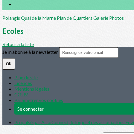
Polangis
Quai de la Marne
Plan de Quartiers
Galerie Photos
Ecoles
Retour à la liste
Je m'abonne à la newsletter
OK
Plan du site
Licences
Mentions légales
CGUV
Paramétrer vos cookies
Se connecter
Propulsé par AssoConnect, le logiciel des associations En