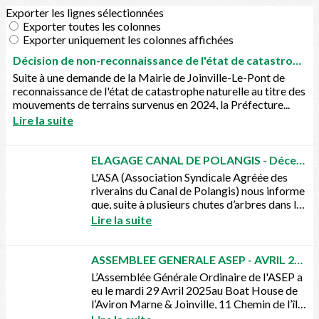
Exporter les lignes sélectionnées
Exporter toutes les colonnes
Exporter uniquement les colonnes affichées
Décision de non-reconnaissance de l'état de catastrophe naturelle
Suite à une demande de la Mairie de Joinville-Le-Pont de
reconnaissance de l'état de catastrophe naturelle au titre des
mouvements de terrains survenus en 2024, la Préfecture...
Lire la suite
ELAGAGE CANAL DE POLANGIS - Décembre 2025
L'ASA (Association Syndicale Agréée des
riverains du Canal de Polangis) nous informe
que, suite à plusieurs chutes d’arbres dans le
Canal de Polangis, l'association a fait...
Lire la suite
ASSEMBLEE GENERALE ASEP - AVRIL 2025
L’Assemblée Générale Ordinaire de l'ASEP a
eu le mardi 29 Avril 2025au Boat House de
l’Aviron Marne & Joinville, 11 Chemin de l’île
FANAC à Joinville Le PontMerci à