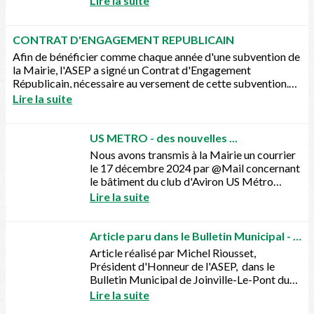
Lire la suite
tous !Vous...
CONTRAT D'ENGAGEMENT REPUBLICAIN
Afin de bénéficier comme chaque année d'une subvention de
la Mairie, l'ASEP a signé un Contrat d'Engagement
Républicain, nécessaire au versement de cette subvention.
Vous...
Lire la suite
US METRO - des nouvelles ...
Nous avons transmis à la Mairie un courrier
le 17 décembre 2024 par @Mail concernant
le bâtiment du club d'Aviron US Métro
relatif à sa possible vente. Vous trouverez
Lire la suite
copie de...
Article paru dans le Bulletin Municipal - 50 ans déjà - Tronçon A4/A86
Article réalisé par Michel Riousset,
Président d'Honneur de l'ASEP, dans le
Bulletin Municipal de Joinville-Le-Pont du
mois de septembre 2024
Lire la suite